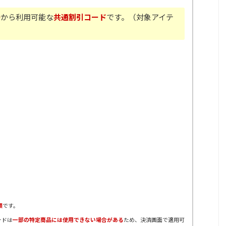
0
から利用可能な
共通割引コード
です。（対象アイテ
順
です。
ードは
一部の特定商品には使用できない場合がある
ため、決済画面で適用可