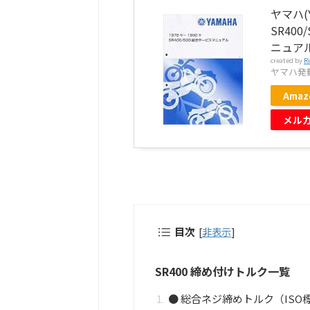
ヤマハ(Y
SR400
ニュアル/
created by
R
ヤマハ発動機
Amaz
メル
目次
[
非表示
]
SR400 締め付けトルク一覧
● 総合ネジ締めトルク（ISO