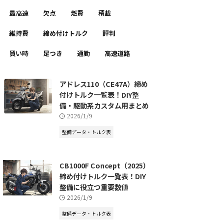
最高速
欠点
燃費
積載
維持費
締め付けトルク
評判
買い時
足つき
通勤
高速道路
アドレス110（CE47A）締め
付けトルク一覧表！DIY整
備・駆動系カスタム用まとめ
2026/1/9
整備データ・トルク表
CB1000F Concept（2025）
締め付けトルク一覧表！DIY
整備に役立つ重要数値
2026/1/9
整備データ・トルク表