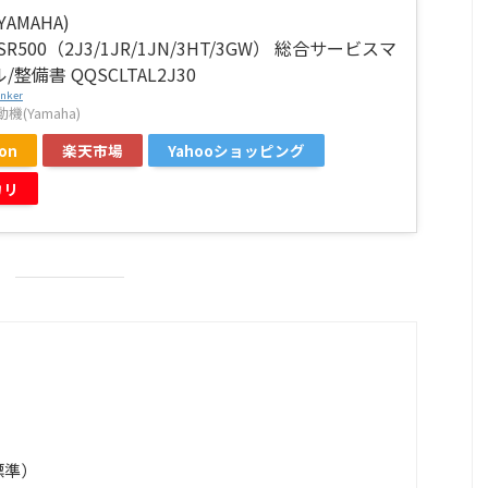
AMAHA)
/SR500（2J3/1JR/1JN/3HT/3GW） 総合サービスマ
整備書 QQSCLTAL2J30
inker
(Yamaha)
on
楽天市場
Yahooショッピング
カリ
標準）