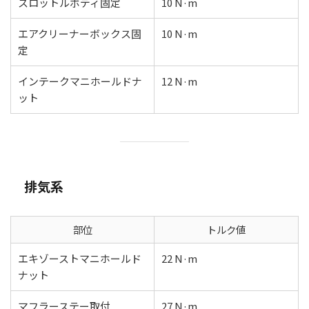
スロットルボディ固定
10 N·m
エアクリーナーボックス固
10 N·m
定
インテークマニホールドナ
12 N·m
ット
排気系
部位
トルク値
エキゾーストマニホールド
22 N·m
ナット
マフラーステー取付
27 N·m