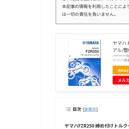
本記事の情報を利用したことによ
は一切の責任を負いません。
ヤマハ F
アル/整備
created by
R
ヤマハ発動機
Amaz
メル
目次
[
非表示
]
ヤマハFZR250 締め付けトル