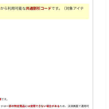
0
から利用可能な
共通割引コード
です。（対象アイテ
順
です。
ードは
一部の特定商品には使用できない場合がある
ため、決済画面で適用可