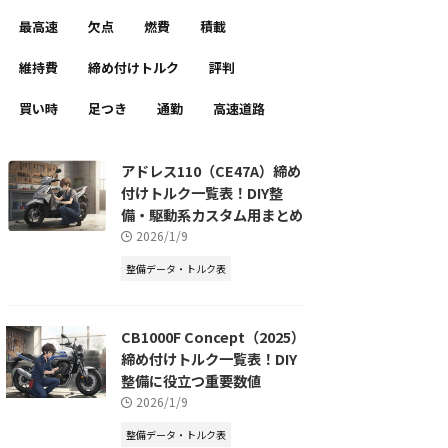
最高速
欠点
燃費
積載
維持費
締め付けトルク
評判
買い時
足つき
通勤
高速道路
アドレス110（CE47A）締め
付けトルク一覧表！DIY整
備・駆動系カスタム用まとめ
2026/1/9
整備データ・トルク表
CB1000F Concept（2025）
締め付けトルク一覧表！DIY
整備に役立つ重要数値
2026/1/9
整備データ・トルク表