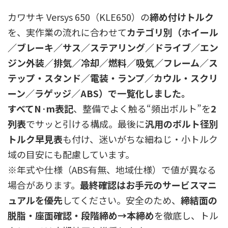
カワサキ Versys 650（KLE650）の
締め付けトルク
を、実作業の流れに合わせて
カテゴリ別（ホイール
／ブレーキ／サス／ステアリング／ドライブ／エン
ジン外装／排気／冷却／燃料／吸気／フレーム／ス
テップ・スタンド／電装・ランプ／カウル・スクリ
ーン／ラゲッジ／ABS）
で一覧化しました。
すべて
N·m表記
、整備でよく触る“頻出ボルト”を
2
列表
でサッと引ける構成。最後に
汎用のボルト径別
トルク早見表
も付け、迷いがちな細ねじ・小トルク
域の目安にも配慮しています。
※年式や仕様（ABS有無、地域仕様）で値が異なる
場合があります。
最終確認はお手元のサービスマニ
ュアルを優先
してください。安全のため、
締結面の
脱脂・座面確認・段階締め→本締め
を徹底し、トル