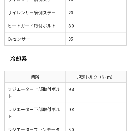
サイレンサー後側ステー
20
ヒートガード取付ボルト
8.0
O₂センサー
35
冷却系
箇所
規定トルク（N·m）
ラジエーター上部取付ボル
9.8
ト
ラジエーター下部取付ボル
9.8
ト
ラジエーターファンモータ
5.0