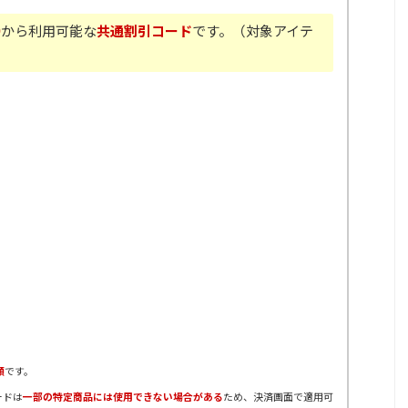
0
から利用可能な
共通割引コード
です。（対象アイテ
順
です。
ードは
一部の特定商品には使用できない場合がある
ため、決済画面で適用可