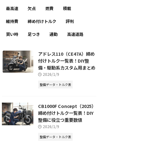
最高速
欠点
燃費
積載
維持費
締め付けトルク
評判
買い時
足つき
通勤
高速道路
アドレス110（CE47A）締め
付けトルク一覧表！DIY整
備・駆動系カスタム用まとめ
2026/1/9
整備データ・トルク表
CB1000F Concept（2025）
締め付けトルク一覧表！DIY
整備に役立つ重要数値
2026/1/9
整備データ・トルク表