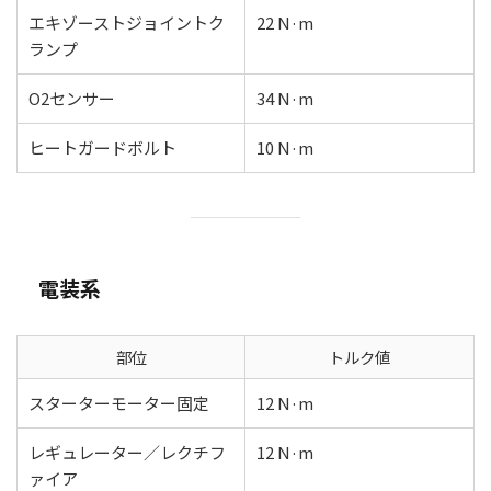
エキゾーストジョイントク
22 N·m
ランプ
O2センサー
34 N·m
ヒートガードボルト
10 N·m
電装系
部位
トルク値
スターターモーター固定
12 N·m
レギュレーター／レクチフ
12 N·m
ァイア