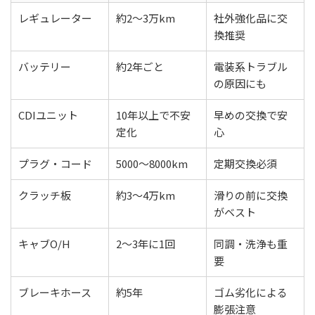
レギュレーター
約2〜3万km
社外強化品に交
換推奨
バッテリー
約2年ごと
電装系トラブル
の原因にも
CDIユニット
10年以上で不安
早めの交換で安
定化
心
プラグ・コード
5000〜8000km
定期交換必須
クラッチ板
約3〜4万km
滑りの前に交換
がベスト
キャブO/H
2〜3年に1回
同調・洗浄も重
要
ブレーキホース
約5年
ゴム劣化による
膨張注意