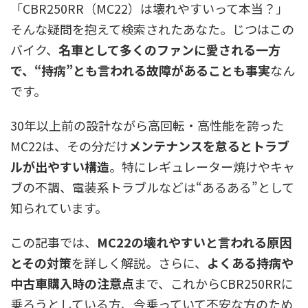
「CBR250RR（MC22）は壊れやすいって本当？」
そんな疑問を抱えて検索されたあなた。じつはこの
バイク、
名車として多くのファンに愛される一方
で、“持病”とも言われる故障があることも事実
なん
です。
30年以上前の設計ながら高回転・高性能を誇った
MC22は、その分だけ
メンテナンスを怠るとトラブ
ルが出やすい構造
。特にレギュレーター焼けやキャ
ブの不調、電装系トラブルなどは“あるある”として
知られています。
この記事では、
MC22の壊れやすいと言われる原因
とその対策
を詳しく解説。さらに、
よくある持病や
中古車購入時の注意点
まで、これからCBR250RRに
乗ろうとしている方、今乗っていて不安な方のため