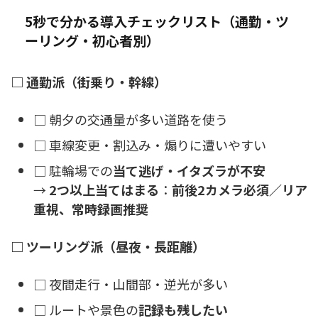
5秒で分かる導入チェックリスト（通勤・ツ
ーリング・初心者別）
□ 通勤派（街乗り・幹線）
□ 朝夕の交通量が多い道路を使う
□ 車線変更・割込み・煽りに遭いやすい
□ 駐輪場での
当て逃げ・イタズラが不安
→
2つ以上当てはまる
：
前後2カメラ必須／リア
重視、常時録画推奨
□ ツーリング派（昼夜・長距離）
□ 夜間走行・山間部・逆光が多い
□ ルートや景色の
記録も残したい