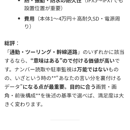
熱・振動・防水の耐久性
（IPX5～IPX7でも
設置位置が重要）
費用
（本体1～4万円＋高耐久SD・電源周
り）
総評
：
「
通勤・ツーリング・幹線道路
」のいずれかに該当
するなら、
“意味はある”ので付ける価値が高い
で
す。ナンバー読取や駐車監視は
万能ではない
もの
の、いざという時の**“あなたの言い分を裏付ける
データ”
になる点が最重要。目的に合う
画質・画
角・前後構成**を後述の基準で選べば、満足度は大
きく変わります。