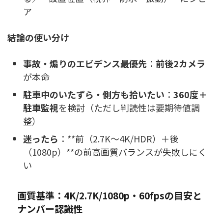
ア
結論の使い分け
事故・煽りのエビデンス最優先
：
前後2カメラ
が本命
駐車中のいたずら・側方も拾いたい
：
360度＋
駐車監視
を検討（ただし判読性は要期待値調
整）
迷ったら
：**前（2.7K〜4K/HDR）＋後
（1080p）**の前高画質バランスが失敗しにく
い
画質基準：4K/2.7K/1080p・60fpsの目安と
ナンバー認識性