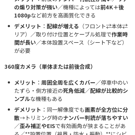
の煽り対策が強い
／機種によっては
前4K＋後
1080p
など前方を高画質化できる
デメリット
：
配線が増える
（フロント⇄本体⇄
リア）／取り付け位置とケーブル処理で
作業時
間が長い
／本体設置スペース（シート下など）
が必要
360度カメラ（単体または前後合成）
メリット
：
周囲全周を広くカバー
／停車中のい
たずら・側方接近の
死角低減
／
配線が比較的シ
ンプル
な機種もある
デメリット
：同一解像度でも
画素が全方位に分
散
→トリミング時の
ナンバー判読が落ちやすい
／
歪み補正やEIS
で有効画角が狭まることがあ
る／**設置位置（視界・防水・振動）**にシビ