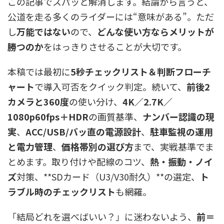
この記事でスパッと解消します。結論から言うと、
公道を走る多くのライダーには“意味がある”。ただ
し
万能ではない
ので、
どんな使い方ならメリットが
勝つのか
をはっきりさせることが大切です。
本稿では最初に
5秒チェックリスト＆判断フローチ
ャート
で導入可否をクイック判定。続いて、
前後2
カメラと360度
の使い分け、
4K／2.7K／
1080p60fps＋HDR
の画質基準、
ナンバー認識の現
実
、
ACC/USB/バッ直の電源設計
、
駐車監視の運用
と電力管理
、
価格帯別の選び方
まで、実戦基準でま
とめます。取り付けや配線のコツ、
熱・振動・ノイ
ズ
対策、**SDカード（U3/V30耐久）**の選定、
ト
ラブル時のチェックリスト
も網羅。
「結局どれを選べばいい？」に迷わないよう、
前＝