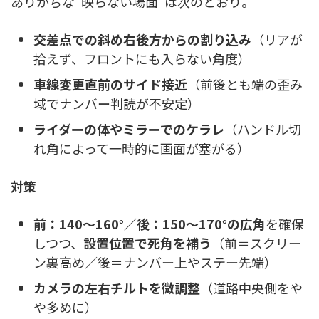
ありがちな“映らない場面”は次のとおり。
交差点での斜め右後方からの割り込み
（リアが
拾えず、フロントにも入らない角度）
車線変更直前のサイド接近
（前後とも端の歪み
域でナンバー判読が不安定）
ライダーの体やミラーでのケラレ
（ハンドル切
れ角によって一時的に画面が塞がる）
対策
前：140〜160°／後：150〜170°の広角
を確保
しつつ、
設置位置で死角を補う
（前＝スクリー
ン裏高め／後＝ナンバー上やステー先端）
カメラの左右チルトを微調整
（道路中央側をや
や多めに）