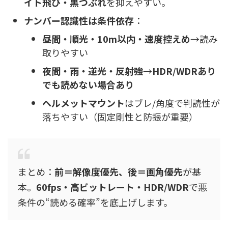
イト飛び・黒つぶれ
を抑えやすい。
ナンバー認識性は条件依存
：
昼間・順光・10m以内・速度控えめ
→読み
取りやすい
夜間・雨・逆光・反射強
→
HDR/WDRあり
でも読めない場合あり
ヘルメットマウント
はブレ/角度で判読性が
落ちやすい（固定剛性と防振が重要）
まとめ：
前＝解像度優先、後＝画角優先
が基
本。
60fps・高ビットレート・HDR/WDR
で悪
条件の“読める確率”を底上げします。