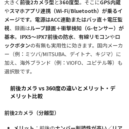
大きく
前後2カメラ型
と
360度型
。そこに
GPS内蔵
や
スマホアプリ連携（Wi-Fi/Bluetooth）が乗るイ
メージです。電源はACC連動またはバッ直＋電圧監
視
、録画は
ループ録画＋衝撃検知（G-センサー）が
基本。IPX5〜IPX7前後の防水
、
有線リモコン
や
ロ
ックボタン
の有無も実用性に効きます。国内メーカ
ー（例：ミツバ/MITSUBA、デイトナ、キジマ）に
加え、海外ブランド（例：VIOFO、ユピテル等）も
選択肢です。
前後カメラ vs 360度の違いとメリット・デ
メリット比較
前後2カメラ（分離型）
メリット
：前後の
ナンバー判読性が高い
／
リア