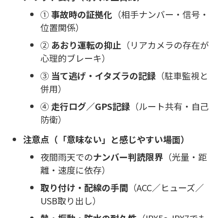
①
事故時の証拠化
（相手ナンバー・信号・
位置関係）
②
あおり運転の抑止
（リアカメラの存在が
心理的ブレーキ）
③
当て逃げ・イタズラの記録
（駐車監視と
併用）
④
走行ログ／GPS記録
（ルート共有・自己
防衛）
注意点（「意味ない」と感じやすい場面）
夜間雨天での
ナンバー判読限界
（光量・距
離・速度に依存）
取り付け・配線の手間
（ACC／ヒューズ／
USB取り出し）