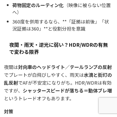
荷物固定のルーティン化
（映像に被らない位置
へ）
360度を併用するなら、**「証拠は前後」「状
況証拠は360」**と役割分担を意識
夜間・雨天・逆光に弱い？HDR/WDRの有無
で変わる限界
夜間は
対向車のヘッドライト／テールランプの反射
でプレートが白飛びしやすく、雨天は
水滴と街灯の
乱反射
でAFが不安定になりがち。HDR/WDRは有効
ですが、
シャッタースピードが落ちる＝動体ブレ増
というトレードオフもあります。
対策