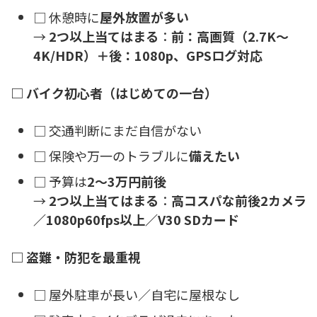
□ 休憩時に
屋外放置が多い
→
2つ以上当てはまる
：
前：高画質（2.7K〜
4K/HDR）＋後：1080p、GPSログ対応
□ バイク初心者（はじめての一台）
□ 交通判断にまだ自信がない
□ 保険や万一のトラブルに
備えたい
□ 予算は
2〜3万円前後
→
2つ以上当てはまる
：
高コスパな前後2カメラ
／1080p60fps以上／V30 SDカード
□ 盗難・防犯を最重視
□ 屋外駐車が長い／自宅に屋根なし