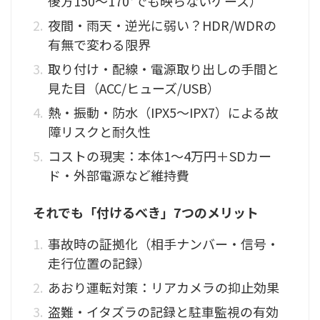
後方150〜170°でも映らないケース）
夜間・雨天・逆光に弱い？HDR/WDRの
有無で変わる限界
取り付け・配線・電源取り出しの手間と
見た目（ACC/ヒューズ/USB）
熱・振動・防水（IPX5〜IPX7）による故
障リスクと耐久性
コストの現実：本体1〜4万円＋SDカー
ド・外部電源など維持費
それでも「付けるべき」7つのメリット
事故時の証拠化（相手ナンバー・信号・
走行位置の記録）
あおり運転対策：リアカメラの抑止効果
盗難・イタズラの記録と駐車監視の有効