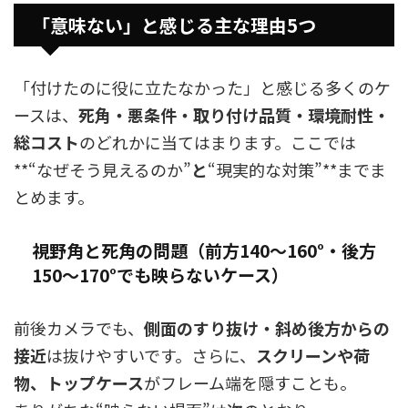
「意味ない」と感じる主な理由5つ
「付けたのに役に立たなかった」と感じる多くのケ
ースは、
死角・悪条件・取り付け品質・環境耐性・
総コスト
のどれかに当てはまります。ここでは
**“なぜそう見えるのか”
と
“現実的な対策”**までま
とめます。
視野角と死角の問題（前方140〜160°・後方
150〜170°でも映らないケース）
前後カメラでも、
側面のすり抜け・斜め後方からの
接近
は抜けやすいです。さらに、
スクリーンや荷
物、トップケース
がフレーム端を隠すことも。