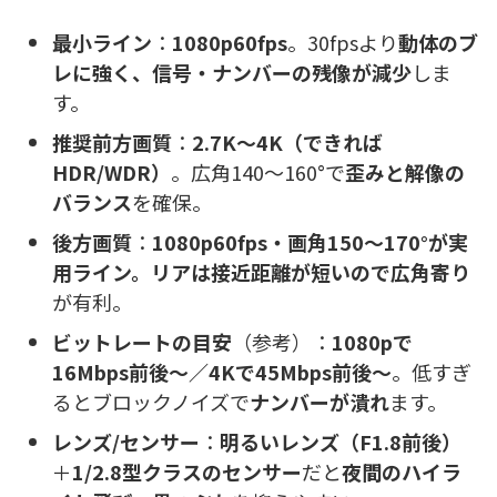
最小ライン
：
1080p60fps
。30fpsより
動体のブ
レに強く、信号・ナンバーの残像が減少
しま
す。
推奨前方画質
：
2.7K〜4K（できれば
HDR/WDR）
。広角140〜160°で
歪みと解像の
バランス
を確保。
後方画質
：
1080p60fps・画角150〜170°が実
用ライン。リアは接近距離が短いので広角寄り
が有利。
ビットレートの目安
（参考）：
1080pで
16Mbps前後〜／4Kで45Mbps前後〜
。低すぎ
るとブロックノイズで
ナンバーが潰れ
ます。
レンズ/センサー
：
明るいレンズ（F1.8前後）
＋
1/2.8型クラスのセンサー
だと
夜間のハイラ