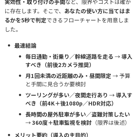
実効性・取り付けの手間
など、限界やコストは確か
に存在します。そこで、
あなたの使い方に当てはま
るかを5秒で判定
できるフローチャートを用意しま
した。
最速結論
毎日通勤・街乗り／幹線道路を走る
→
導入
すべき（前後2カメラ推奨）
月1回未満の近距離のみ・昼間限定
→ 予算
と手間に見合うか要検討
ツーリングが多い／夜間走行あり
→
導入す
べき（前4K＋後1080p／HDR対応）
長時間の屋外駐車が多い／盗難対策したい
→
360度＋駐車監視を検討
（限界は後述）
メリット要約（導入の主目的）