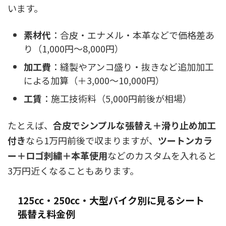
います。
素材代
：合皮・エナメル・本革などで価格差あ
り（1,000円〜8,000円）
加工費
：縫製やアンコ盛り・抜きなど追加加工
による加算（＋3,000〜10,000円）
工賃
：施工技術料（5,000円前後が相場）
たとえば、
合皮でシンプルな張替え＋滑り止め加工
付き
なら1万円前後で収まりますが、
ツートンカラ
ー＋ロゴ刺繍＋本革使用
などのカスタムを入れると
3万円近くなることもあります。
125cc・250cc・大型バイク別に見るシート
張替え料金例