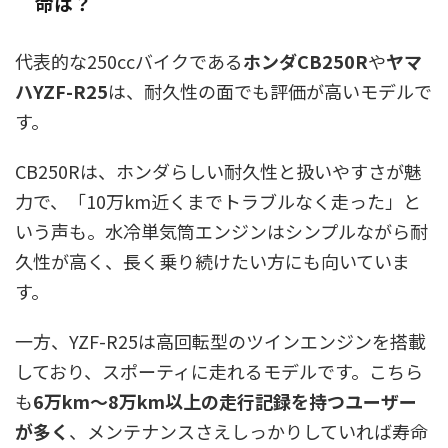
命は？
代表的な250ccバイクである
ホンダCB250R
や
ヤマ
ハYZF-R25
は、耐久性の面でも評価が高いモデルで
す。
CB250Rは、ホンダらしい耐久性と扱いやすさが魅
力で、「10万km近くまでトラブルなく走った」と
いう声も。水冷単気筒エンジンはシンプルながら耐
久性が高く、長く乗り続けたい方にも向いていま
す。
一方、YZF-R25は高回転型のツインエンジンを搭載
しており、スポーティに走れるモデルです。こちら
も
6万km〜8万km以上の走行記録を持つユーザー
が多く
、メンテナンスさえしっかりしていれば寿命