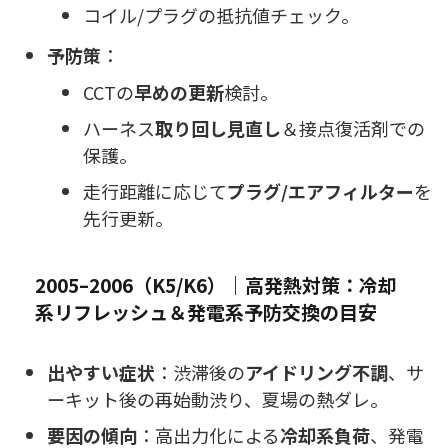
コイル/プラグの抵抗値チェック。
予防策
：
CCTの
早めの更新
検討。
ハーネス
取り回し見直し
＆接点復活剤での
保護。
走行距離に応じて
プラグ/エアフィルター
を
先行更新。
2005–2006（K5/K6）｜高発熱対策：冷却
系リフレッシュ＆発電系予防交換の目安
出やすい症状
：渋滞後の
アイドリング不調
、サ
ーキット後の再始動渋り、夏場の熱ダレ。
要因の傾向
：高出力化による
冷却系負荷
、発電