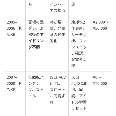
ち
インハー
調
ネス接点
2005–
夏場の熱
冷却系一
冷却水2
¥2,000〜
2006（K
ダレ、渋
式、発電
年更新/
¥50,000
5/K6）
滞後の
ア
系の経年
サーモ点
イドリン
劣化
検、ファ
グ不調
ンスイッ
チ確認、
発電系点
検
2007–
低回転ハ
ISC(IACV
スロ
¥0〜
2008（K
ンチン
)汚れ、
ボ/ISC清
¥20,000
7/K8）
グ、スト
スロット
掃、同
ール
ル同調ず
調、アイ
れ
ドル学習
リセット