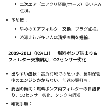
二次エア
（エアクリ経路/ホース）吸い込み
点検。
予防策
：
早めの
エアフィルター交換
、プラグ点検。
渋滞走行が多い人は
清掃周期を短縮
。
2009–2011（K9/L1）｜燃料ポンプ詰まり＆
フィルター交換周期／O2センサー劣化
出やすい症状
：高負荷域での息つき、長期保管
後の
エンジンかからない
、加速の頭打ち。
要因の傾向
：
燃料ポンプ内フィルターの目詰ま
り
、O2センサー劣化、タンク内錆粉。
確認手順
：