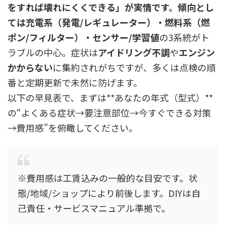
をすれば壊れにくくできる」が実情です。傾向とし
ては充電系（発電/レギュレーター）・燃料系（燃
ポン/フィルター）・センサー/学習値
の3系統がト
ラブルの中心。症状は
アイドリング不調
や
エンジン
かからない
に集約されがちですが、多くは点検の順
番と定期更新で未然に防げます。
以下の早見表で、まずは**あなたの年式（型式）**
の“よくある症状→要注意部位→今すぐできる対策
→費用感”を俯瞰してください。
※費用感は工賃込みの一般的な目安です。状
態/地域/ショップにより前後します。DIYは自
己責任・サービスマニュアル準拠で。