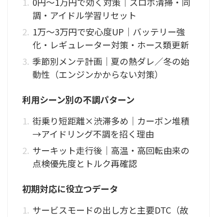
0円〜1万円で効く対策｜スロボ清掃・同
調・アイドル学習リセット
1万〜3万円で安心度UP｜バッテリー強
化・レギュレーター対策・ホース類更新
季節別メンテ計画｜夏の熱ダレ／冬の始
動性（エンジンかからない対策）
利用シーン別の不調パターン
街乗り短距離×渋滞多め｜カーボン堆積
→アイドリング不調を招く理由
サーキット走行後｜高温・高回転由来の
点検優先度とトルク再確認
初期対応に役立つデータ
サービスモードの出し方と主要DTC（故