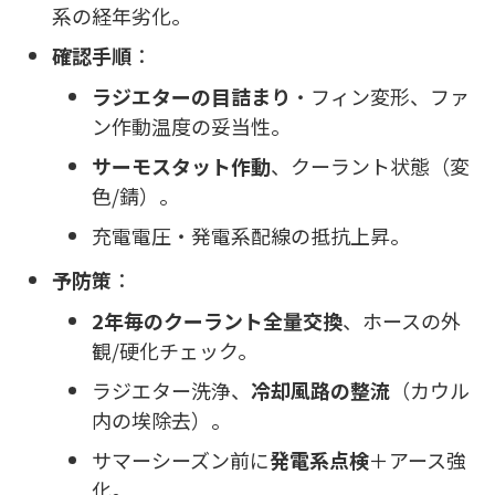
系の経年劣化。
確認手順
：
ラジエターの目詰まり
・フィン変形、ファ
ン作動温度の妥当性。
サーモスタット作動
、クーラント状態（変
色/錆）。
充電電圧・発電系配線の抵抗上昇。
予防策
：
2年毎のクーラント全量交換
、ホースの外
観/硬化チェック。
ラジエター洗浄、
冷却風路の整流
（カウル
内の埃除去）。
サマーシーズン前に
発電系点検
＋アース強
化。