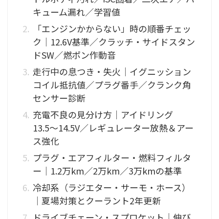
キューム漏れ／学習値
「エンジンかからない」時の順番チェッ
ク｜12.6V基準／クラッチ・サイドスタン
ドSW／燃ポン作動音
走行中の息つき・失火｜イグニッション
コイル抵抗値／プラグ番手／クランク角
センサー診断
充電不良の見分け方｜アイドリング
13.5〜14.5V／レギュレーター放熱＆アー
ス強化
プラグ・エアフィルター・燃料フィルタ
ー｜1.2万km／2万km／3万kmの基準
冷却系（ラジエター・サーモ・ホース）
｜夏場対策とクーラント2年更新
ドライブチェーン・スプロケット｜伸び