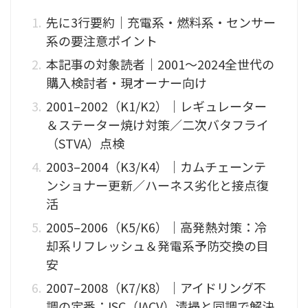
先に3行要約｜充電系・燃料系・センサー
系の要注意ポイント
本記事の対象読者｜2001〜2024全世代の
購入検討者・現オーナー向け
2001–2002（K1/K2）｜レギュレーター
＆ステーター焼け対策／二次バタフライ
（STVA）点検
2003–2004（K3/K4）｜カムチェーンテ
ンショナー更新／ハーネス劣化と接点復
活
2005–2006（K5/K6）｜高発熱対策：冷
却系リフレッシュ＆発電系予防交換の目
安
2007–2008（K7/K8）｜アイドリング不
調の定番：ISC（IACV）清掃と同調で解決