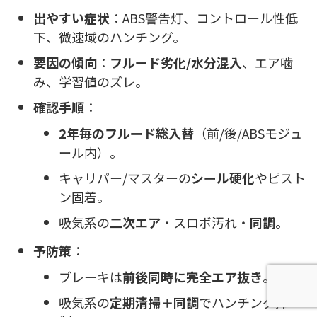
出やすい症状
：ABS警告灯、コントロール性低
下、微速域のハンチング。
要因の傾向
：
フルード劣化/水分混入
、エア噛
み、学習値のズレ。
確認手順
：
2年毎のフルード総入替
（前/後/ABSモジュ
ール内）。
キャリパー/マスターの
シール硬化
やピスト
ン固着。
吸気系の
二次エア
・スロボ汚れ・
同調
。
予防策
：
ブレーキは
前後同時に完全エア抜き
。
吸気系の
定期清掃＋同調
でハンチング抑