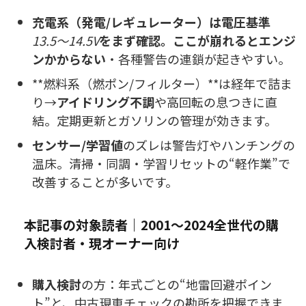
充電系（発電/レギュレーター）は電圧基準
13.5〜14.5V
をまず確認。ここが崩れるとエンジ
ンかからない
・各種警告の連鎖が起きやすい。
**燃料系（燃ポン/フィルター）**は経年で詰ま
り→
アイドリング不調
や高回転の息つきに直
結。定期更新とガソリンの管理が効きます。
センサー/学習値
のズレは警告灯やハンチングの
温床。清掃・同調・学習リセットの“軽作業”で
改善することが多いです。
本記事の対象読者｜2001〜2024全世代の購
入検討者・現オーナー向け
購入検討
の方：年式ごとの“地雷回避ポイン
ト”と、中古現車チェックの勘所を把握できま