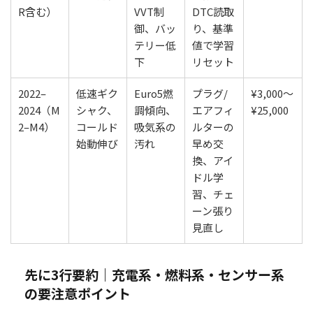
R含む）
VVT制
DTC読取
御、バッ
り、基準
テリー低
値で学習
下
リセット
2022–
低速ギク
Euro5燃
プラグ/
¥3,000〜
2024（M
シャク、
調傾向、
エアフィ
¥25,000
2–M4）
コールド
吸気系の
ルターの
始動伸び
汚れ
早め交
換、アイ
ドル学
習、チェ
ーン張り
見直し
先に3行要約｜充電系・燃料系・センサー系
の要注意ポイント