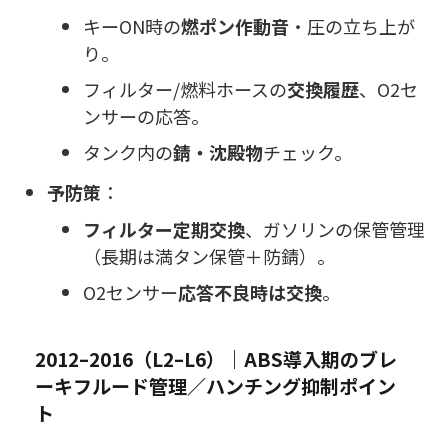
キーON時の
燃ポン作動音
・圧の立ち上が
り。
フィルター/燃料ホースの
交換履歴
、O2セ
ンサーの応答。
タンク内の
錆・沈殿物
チェック。
予防策
：
フィルター定期交換
、ガソリンの保管管理
（長期は満タン保管＋防錆）。
O2センサー
応答不良時は交換
。
2012–2016（L2–L6）｜ABS導入期のブレ
ーキフルード管理／ハンチング抑制ポイン
ト