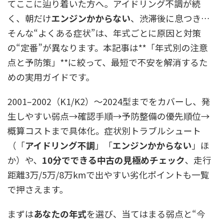
てここに辿り着いた方へ。アイドリング不調が続
く、朝だけ
エンジンかからない
、渋滞後に息つき…
そんな“よくある症状”は、年式ごとに原因と対策
の“定番”が異なります。本記事は**「年式別の注意
点と予防策」**に絞って、最短で不安を解消するた
めの実用ガイドです。
2001–2002（K1/K2）〜2024型までをカバーし、発
生しやすい弱点→確認手順→予防整備の優先順位→
概算コストまで具体化。症状別トラブルシュート
（「
アイドリング不調
」「
エンジンかからない
」ほ
か）や、
10分でできる中古の見極めチェック
、走行
距離3万/5万/8万kmで出やすい劣化ポイントも一覧
で押さえます。
まずは
あなたの年式
を選び、当てはまる弱点と“今