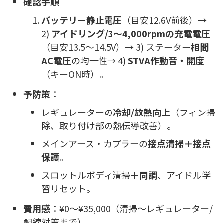
確認手順
バッテリー静止電圧
（目安12.6V前後）→
2)
アイドリング/3〜4,000rpmの充電電圧
（目安13.5〜14.5V）→ 3) ステーター
相間
AC電圧
の均一性→ 4)
STVA作動音・開度
（キーON時）。
予防策
：
レギュレーターの
冷却/放熱向上
（フィン掃
除、取り付け部の熱伝導改善）。
メインアース・カプラーの
接点清掃＋接点
保護
。
スロットルボディ清掃＋
同調
、アイドル学
習リセット。
費用感
：¥0〜¥35,000（清掃〜レギュレーター/
配線対策まで）。