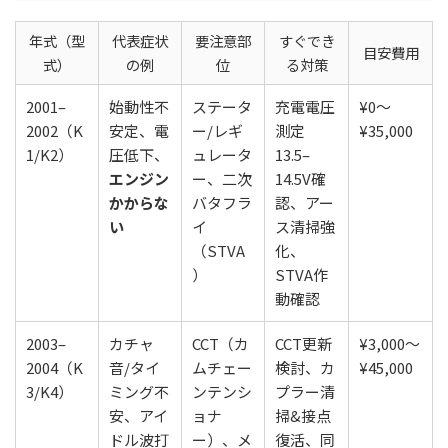
年式（型
代表症状
要注意部
すぐでき
目安費用
式）
の例
位
る対策
2001–
始動性不
ステータ
充電電圧
¥0〜
2002（K
安定、電
ー/レギ
測定
¥35,000
1/K2）
圧低下、
ュレータ
13.5–
エンジン
ー、二次
14.5V確
かからな
バタフラ
認、アー
い
イ
ス清掃強
（STVA
化、
）
STVA作
動確認
2003–
カチャ
CCT（カ
CCT更新
¥3,000〜
2004（K
音/タイ
ムチェー
検討、カ
¥45,000
3/K4）
ミング不
ンテンシ
プラー清
安、アイ
ョナ
掃&接点
ドル波打
ー）、メ
復活、同