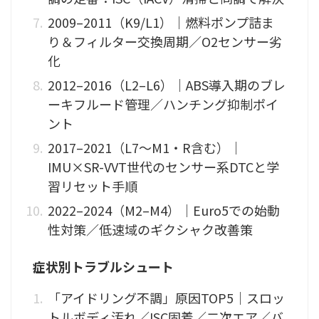
2009–2011（K9/L1）｜燃料ポンプ詰ま
り＆フィルター交換周期／O2センサー劣
化
2012–2016（L2–L6）｜ABS導入期のブレ
ーキフルード管理／ハンチング抑制ポイ
ント
2017–2021（L7〜M1・R含む）｜
IMU×SR-VVT世代のセンサー系DTCと学
習リセット手順
2022–2024（M2–M4）｜Euro5での始動
性対策／低速域のギクシャク改善策
症状別トラブルシュート
「アイドリング不調」原因TOP5｜スロッ
トルボディ汚れ／ISC固着／二次エア／バ