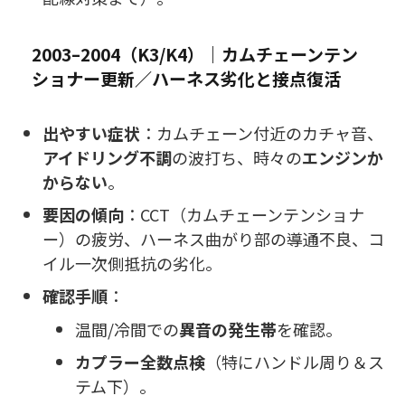
2003–2004（K3/K4）｜カムチェーンテン
ショナー更新／ハーネス劣化と接点復活
出やすい症状
：カムチェーン付近のカチャ音、
アイドリング不調
の波打ち、時々の
エンジンか
からない
。
要因の傾向
：CCT（カムチェーンテンショナ
ー）の疲労、ハーネス曲がり部の導通不良、コ
イル一次側抵抗の劣化。
確認手順
：
温間/冷間での
異音の発生帯
を確認。
カプラー全数点検
（特にハンドル周り＆ス
テム下）。