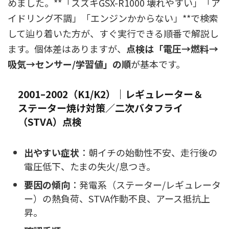
めました。**「スズキGSX-R1000 壊れやすい」「ア
イドリング不調」「エンジンかからない」**で検索
して辿り着いた方が、すぐ実行できる順番で解説し
ます。個体差はありますが、
点検は「電圧→燃料→
吸気→センサー/学習値」の順
が基本です。
2001–2002（K1/K2）｜レギュレーター＆
ステーター焼け対策／二次バタフライ
（STVA）点検
出やすい症状
：朝イチの始動性不安、走行後の
電圧低下、たまの失火/息つき。
要因の傾向
：発電系（ステーター/レギュレータ
ー）の熱負荷、STVA作動不良、アース抵抗上
昇。