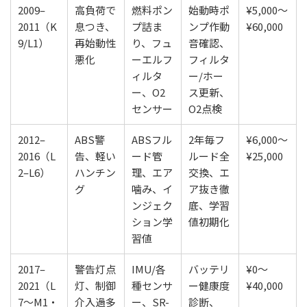
2009–
高負荷で
燃料ポン
始動時ポ
¥5,000〜
2011（K
息つき、
プ詰ま
ンプ作動
¥60,000
9/L1）
再始動性
り、フュ
音確認、
悪化
ーエルフ
フィルタ
ィルタ
ー/ホー
ー、O2
ス更新、
センサー
O2点検
2012–
ABS警
ABSフル
2年毎フ
¥6,000〜
2016（L
告、軽い
ード管
ルード全
¥25,000
2–L6）
ハンチン
理、エア
交換、エ
グ
噛み、イ
ア抜き徹
ンジェク
底、学習
ション学
値初期化
習値
2017–
警告灯点
IMU/各
バッテリ
¥0〜
2021（L
灯、制御
種センサ
ー健康度
¥40,000
7〜M1・
介入過多
ー、SR-
診断、