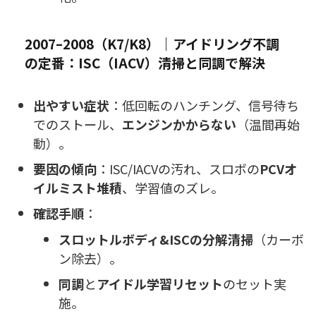
2007–2008（K7/K8）｜アイドリング不調
の定番：ISC（IACV）清掃と同調で解決
出やすい症状
：低回転のハンチング、信号待ち
でのストール、
エンジンかからない
（温間再始
動）。
要因の傾向
：ISC/IACVの汚れ、スロボの
PCVオ
イルミスト堆積
、学習値のズレ。
確認手順
：
スロットルボディ&ISCの分解清掃
（カーボ
ン除去）。
同調
と
アイドル学習リセット
のセット実
施。