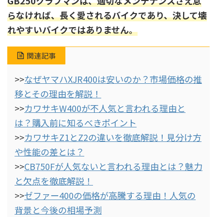
GB250クラブマンは、適切なメンテナンスさえ怠
らなければ、長く愛されるバイクであり、決して壊
れやすいバイクではありません。
関連記事
>>
なぜヤマハXJR400は安いのか？市場価格の推
移とその理由を解説！
>>
カワサキW400が不人気と言われる理由と
は？購入前に知るべきポイント
>>
カワサキZ1とZ2の違いを徹底解説！見分け方
や性能の差とは？
>>
CB750Fが人気ないと言われる理由とは？魅力
と欠点を徹底解説！
>>
ゼファー400の価格が高騰する理由！人気の
背景と今後の相場予測