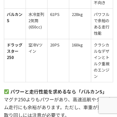
不向き
バルカン
水冷並列
61PS
228kg
パワフル
S
2気筒
で余裕の
(650cc)
ある走行
性能
ドラッグ
空冷Vツ
20PS
160kg
クラシカ
スター
イン
ルなデザ
250
インとト
ルク重視
のエンジ
ン
パワーと走行性能を求めるなら「バルカンS」
マグナ250よりもパワーがあり、高速巡航やタンデ
ム走行にも余裕があります。ただし、車重が重く、
取り回しには注意が必要です。