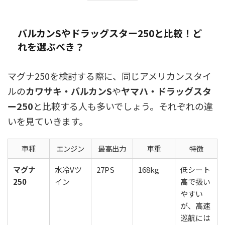
バルカンSやドラッグスター250と比較！ど
れを選ぶべき？
マグナ250を検討する際に、同じアメリカンスタイ
ルの
カワサキ・バルカンS
や
ヤマハ・ドラッグスタ
ー250
と比較する人も多いでしょう。それぞれの違
いを見ていきます。
車種
エンジン
最高出力
車重
特徴
マグナ
水冷Vツ
27PS
168kg
低シート
250
イン
高で扱い
やすい
が、高速
巡航には