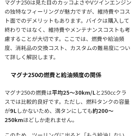
マグナ250は見た目のカッコよさやVツインエンジン
の独特なフィーリングが魅力ですが、維持費やコス
ト面でのデメリットもあります。バイクは購入して
終わりではなく、維持費やメンテナンスコストも考
慮することが大切です。ここでは、燃費や給油頻
度、消耗品の交換コスト、カスタムの難易度につい
て詳しく解説します。
マグナ250の燃費と給油頻度の関係
マグナ250の燃費は
平均25〜30km/L
と250ccクラ
スでは比較的良好です。ただし、燃料タンクの容量
が
9L
しかないため、満タンにしても
約200〜
250km
ほどしか走れません。
このため、ツーリングに出ると「もう給油しない