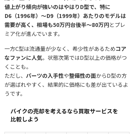
値上がり傾向が強いのはやはりD型で、特に
D6（1996年）〜D9（1999年）あたりのモデルは
需要が高く、相場も50万円台後半〜80万円
とプレ
ミア化が進んでいます。
一方C型は流通量が少なく、希少性があるため
コア
なファンに人気
。状態次第ではD型以上の価格がつ
くことも。
ただし、
パーツの入手性
や
整備性の面
からD型の方
が選ばれやすく、結果的に価格にも差が出ているよ
うです。
バイクの売却を考えるなら買取サービスを
比較しよう