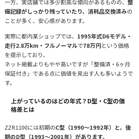
一方、実店舗では多少割高な傾向があるものの、
整
備記録がしっかり残っていたり、消耗品交換済み
の
ことが多く、安心感があります。
実際に都内某ショップでは、
1995年式D6モデル・
走行2.8万km・フルノーマル
で
78万円
という価格
を提示しており、
ネット掲載よりもやや高いですが「整備済・6ヶ月
保証付き」である点に価値を見出す人も多いようで
す。
上がっているのはどの年式？D型・C型の価
格差とは
ZZR1100には初期の
C型（1990〜1992年）と、後
期のD型（1993〜2001年）があります。