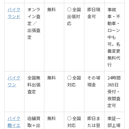
バイク
オンラ
無料
○ 全国
即日現
事故
ランド
イン査
出張対
金可
車・不
定 ／
応
動車・
出張査
ローン
定
中も
可。名
義変更
無料代
行
バイク
全国無
無料
○ 全国
その場
24時間
ワン
料出張
対応
現金
365日
査定
受付・
夜間査
定可
バイク
店舗買
無料
○ 全国
即日ま
東証一
館イエ
取＋出
対応
たは翌
部上場