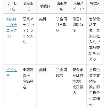
サービ
査定形
出張対
入金ス
特徴メ
手数料
ス名
式
応
ピード*
モ
KATIX
写真ア
無料
○ 全国
最短1
営業電
（カチ
ップ →
引き取
週間前
話不
エック
オンラ
り
後
要。最
ス）
イン入
大17社
札
入札で
高額査
定を狙
える
バイク
出張買
無料
○ 全国
現金ま
上場企
王
取 ＋
対応
たは最
業で実
店舗持
短3営
績多
込
業日振
数。即
込
日現金
化に強
み