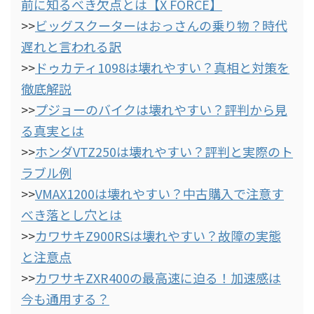
前に知るべき欠点とは【X FORCE】
>>
ビッグスクーターはおっさんの乗り物？時代
遅れと言われる訳
>>
ドゥカティ1098は壊れやすい？真相と対策を
徹底解説
>>
プジョーのバイクは壊れやすい？評判から見
る真実とは
>>
ホンダVTZ250は壊れやすい？評判と実際のト
ラブル例
>>
VMAX1200は壊れやすい？中古購入で注意す
べき落とし穴とは
>>
カワサキZ900RSは壊れやすい？故障の実態
と注意点
>>
カワサキZXR400の最高速に迫る！加速感は
今も通用する？