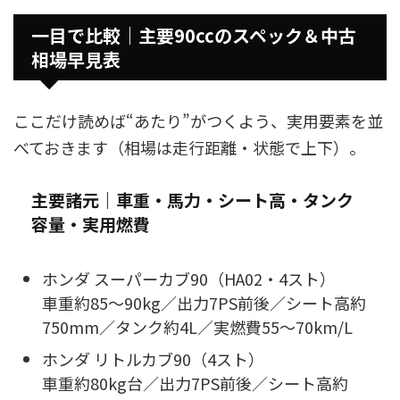
一目で比較｜主要90ccのスペック＆中古
相場早見表
ここだけ読めば“あたり”がつくよう、実用要素を並
べておきます（相場は走行距離・状態で上下）。
主要諸元｜車重・馬力・シート高・タンク
容量・実用燃費
ホンダ スーパーカブ90（HA02・4スト）
車重約85〜90kg／出力7PS前後／シート高約
750mm／タンク約4L／実燃費55〜70km/L
ホンダ リトルカブ90（4スト）
車重約80kg台／出力7PS前後／シート高約