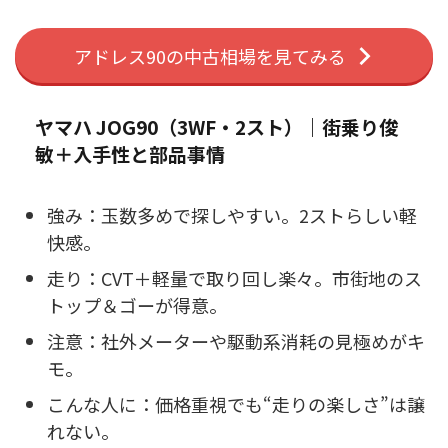
アドレス90の中古相場を見てみる
ヤマハ JOG90（3WF・2スト）｜街乗り俊
敏＋入手性と部品事情
強み：玉数多めで探しやすい。2ストらしい軽
快感。
走り：CVT＋軽量で取り回し楽々。市街地のス
トップ＆ゴーが得意。
注意：社外メーターや駆動系消耗の見極めがキ
モ。
こんな人に：価格重視でも“走りの楽しさ”は譲
れない。