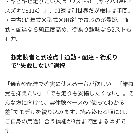
・キビキビ走りたい人は「2スト90（ヤマハ3WF／
スズキCE11A）」、加速は別世界だが維持は手間。
・中古は“年式×型式×用途”で選ぶのが最短。通
勤・配達なら純正度高め、街乗り趣味なら2ストも
有力。
想定読者と到達点｜通勤・配達・街乗り
で“失敗しない”選択
「通勤や配達で確実に使える一台が欲しい」「維持
費を抑えたい」「でも走りも妥協したくない」。そ
んな方に向けて、実体験ベースの“使ってわかる
差”でモデルを絞り込みます。読み終わる頃には、
ご自身の用途に合う候補が3台まで固まるはずで
す。