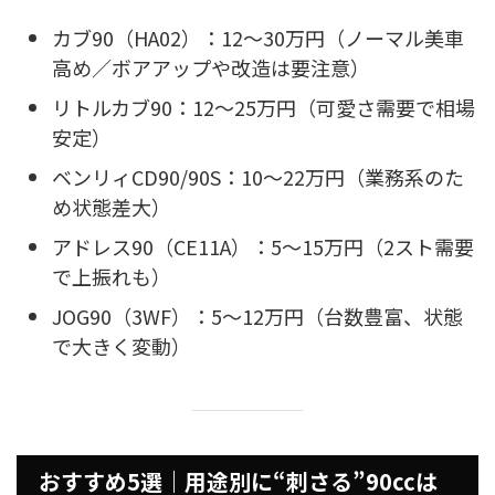
カブ90（HA02）：12〜30万円（ノーマル美車
高め／ボアアップや改造は要注意）
リトルカブ90：12〜25万円（可愛さ需要で相場
安定）
ベンリィCD90/90S：10〜22万円（業務系のた
め状態差大）
アドレス90（CE11A）：5〜15万円（2スト需要
で上振れも）
JOG90（3WF）：5〜12万円（台数豊富、状態
で大きく変動）
おすすめ5選｜用途別に“刺さる”90ccは