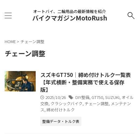
オートバイ、二輪用品の最新情報を紹介
バイクマガジンMotoRush
HOME
>
チェーン調整
チェーン調整
スズキGT750｜締め付けトルク一覧表
【年式横断・整備実務で使える保存
版】
2025/10/26
DIY整備
,
GT750
,
SUZUKI
,
オイル
交換
,
クラシックバイク
,
チェーン調整
,
メンテナン
ス
,
締め付けトルク
整備データ・トルク表