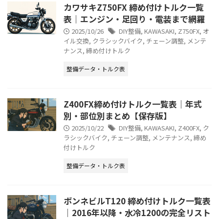
カワサキZ750FX 締め付けトルク一覧
表｜エンジン・足回り・電装まで網羅
2025/10/26
DIY整備
,
KAWASAKI
,
Z750FX
,
オ
イル交換
,
クラシックバイク
,
チェーン調整
,
メンテ
ナンス
,
締め付けトルク
整備データ・トルク表
Z400FX締め付けトルク一覧表｜年式
別・部位別まとめ【保存版】
2025/10/22
DIY整備
,
KAWASAKI
,
Z400FX
,
ク
ラシックバイク
,
チェーン調整
,
メンテナンス
,
締め
付けトルク
整備データ・トルク表
ボンネビルT120 締め付けトルク一覧表
｜2016年以降・水冷1200の完全リスト