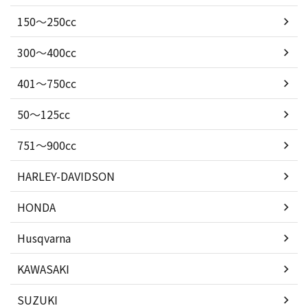
150〜250cc
300〜400cc
401〜750cc
50〜125cc
751〜900cc
HARLEY-DAVIDSON
HONDA
Husqvarna
KAWASAKI
SUZUKI