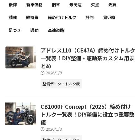
後悔
新車価格
旧車
最高速
欠点
燃費
積載
維持費
締め付けトルク
評判
買い時
足つき
通勤
高速道路
アドレス110（CE47A）締め付けトルク
一覧表！DIY整備・駆動系カスタム用ま
とめ
2026/1/9
整備データ・トルク表
CB1000F Concept（2025）締め付け
トルク一覧表！DIY整備に役立つ重要数
値
2026/1/9
整備データ・トルク表