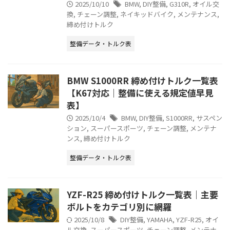
2025/10/10
BMW
,
DIY整備
,
G310R
,
オイル交
換
,
チェーン調整
,
ネイキッドバイク
,
メンテナンス
,
締め付けトルク
整備データ・トルク表
BMW S1000RR 締め付けトルク一覧表
【K67対応｜整備に使える規定値早見
表】
2025/10/4
BMW
,
DIY整備
,
S1000RR
,
サスペン
ション
,
スーパースポーツ
,
チェーン調整
,
メンテナ
ンス
,
締め付けトルク
整備データ・トルク表
YZF-R25 締め付けトルク一覧表｜主要
ボルトをカテゴリ別に網羅
2025/10/8
DIY整備
,
YAMAHA
,
YZF-R25
,
オイ
ル交換
,
スーパースポーツ
,
チェーン調整
,
メンテナ