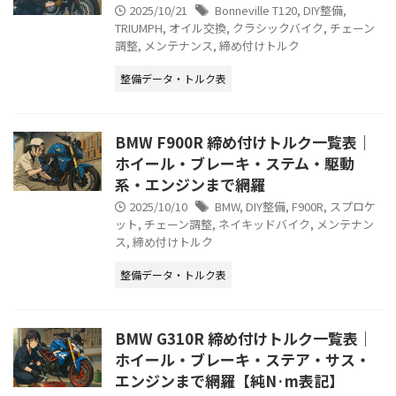
2025/10/21
Bonneville T120
,
DIY整備
,
TRIUMPH
,
オイル交換
,
クラシックバイク
,
チェーン
調整
,
メンテナンス
,
締め付けトルク
整備データ・トルク表
BMW F900R 締め付けトルク一覧表｜
ホイール・ブレーキ・ステム・駆動
系・エンジンまで網羅
2025/10/10
BMW
,
DIY整備
,
F900R
,
スプロケ
ット
,
チェーン調整
,
ネイキッドバイク
,
メンテナン
ス
,
締め付けトルク
整備データ・トルク表
BMW G310R 締め付けトルク一覧表｜
ホイール・ブレーキ・ステア・サス・
エンジンまで網羅【純N·m表記】