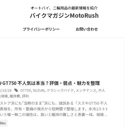
オートバイ、二輪用品の最新情報を紹介
バイクマガジンMotoRush
プライバシーポリシー
お問い合わせ
キGT750 不人気は本当？評価・弱点・魅力を整理
5/10/26
GT750
,
SUZUKI
,
クラシックバイク
,
メンテナンス
,
不人
古相場
,
維持費
,
評判
ストア派にも“当時のまま”派にも、諸説ある「スズキGT750 不人
真相を、所有・整備の視点から短時間で整理します。水冷2スト3
いう唯一無二の個性は、扱いと維持の難しさと表裏一体。相場 ...
50cc