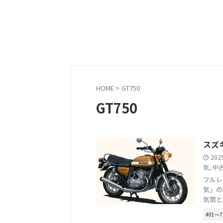
HOME
>
GT750
GT750
スズ
202
気
,
中
フルレ
気」の
気筒と
401〜7