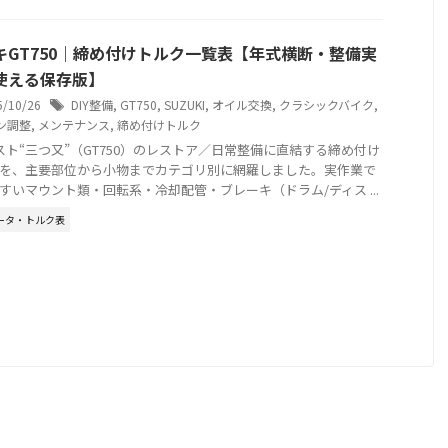
キGT750｜締め付けトルク一覧表【年式横断・整備実
使える保存版】
5/10/26
DIY整備
,
GT750
,
SUZUKI
,
オイル交換
,
クラシックバイク
,
ン調整
,
メンテナンス
,
締め付けトルク
スト“三つ又”（GT750）のレストア／日常整備に直結する締め付け
を、主要部位から小物までカテゴリ別に網羅しました。実作業で
すいマウント類・回転系・冷却配管・ブレーキ（ドラム/ディス ...
ータ・トルク表