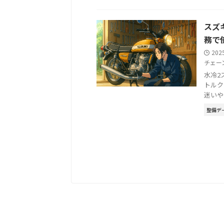
スズ
務で
202
チェー
水冷2
トルク
迷いや
整備デ