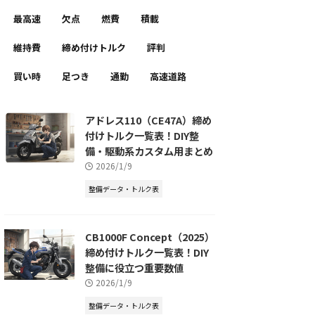
最高速
欠点
燃費
積載
維持費
締め付けトルク
評判
買い時
足つき
通勤
高速道路
アドレス110（CE47A）締め
付けトルク一覧表！DIY整
備・駆動系カスタム用まとめ
2026/1/9
整備データ・トルク表
CB1000F Concept（2025）
締め付けトルク一覧表！DIY
整備に役立つ重要数値
2026/1/9
整備データ・トルク表