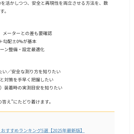
余力を活かしつつ、安全と再現性を両立させる方法を、数
す。
幅、メーターとの差も要確認
本＋勾配±0%が基本
ーン整備・設定最適化
知りたい／安全な測り方を知りたい
因と対策を手早く把握したい
）装着時の実測目安を知りたい
の答え”にたどり着けます。
おすすめランキング5選【2025年最新版】