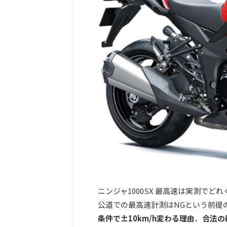
ニンジャ1000SX 最高速は実測でど
公道での最高速計測はNGという前提
条件で±10km/h変わる理由
、
合法の