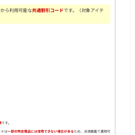
0
から利用可能な
共通割引コード
です。（対象アイテ
順
です。
ードは
一部の特定商品には使用できない場合がある
ため、決済画面で適用可