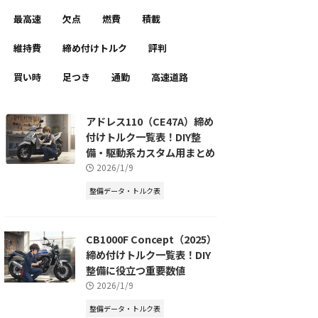
最高速
欠点
燃費
積載
維持費
締め付けトルク
評判
買い時
足つき
通勤
高速道路
アドレス110（CE47A）締め
付けトルク一覧表！DIY整
備・駆動系カスタム用まとめ
2026/1/9
整備データ・トルク表
CB1000F Concept（2025）
締め付けトルク一覧表！DIY
整備に役立つ重要数値
2026/1/9
整備データ・トルク表