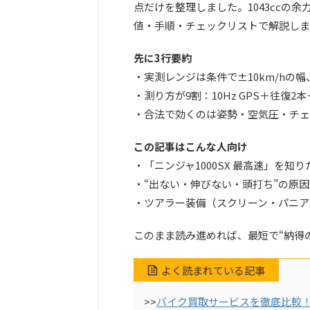
点だけを整理しました。1043ccの
値・手順・チェックリストで解説しま
先に3行要約
・実測レンジは条件で±10km/hの
・測り方が9割：10Hz GPS＋往復2
・合法で効くのは姿勢・空気圧・チェ
この記事はこんな人向け
・「ニンジャ1000SX 最高速」を
・“出ない・伸びない・頭打ち”の原
・ツアラー装備（スクリーン・パニア
このまま読み進めれば、最短で“納得
よく読まれている記事
>>
バイク買取サービスを徹底比較！