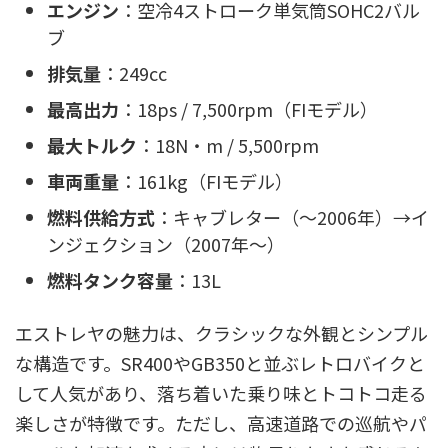
エンジン
：空冷4ストローク単気筒SOHC2バル
ブ
排気量
：249cc
最高出力
：18ps / 7,500rpm（FIモデル）
最大トルク
：18N・m / 5,500rpm
車両重量
：161kg（FIモデル）
燃料供給方式
：キャブレター（～2006年）→イ
ンジェクション（2007年～）
燃料タンク容量
：13L
エストレヤの魅力は、クラシックな外観とシンプル
な構造です。SR400やGB350と並ぶレトロバイクと
して人気があり、落ち着いた乗り味とトコトコ走る
楽しさが特徴です。ただし、高速道路での巡航やパ