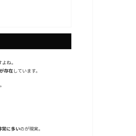
すよね。
”が存在
しています。
。
非常に多い
のが現実。