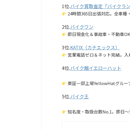
1位.
バイク買取査定『バイクラ
24時間365日出張対応。全車
2位.
バイクワン
即日現金化＆事故車・不動車O
3位.
KATIX（カチエックス）
営業電話ゼロ＆ネット完結。入
4位.
バイク館イエローハット
東証一部上場YellowHat
5位.
バイク王
知名度・取扱台数No.1。即日