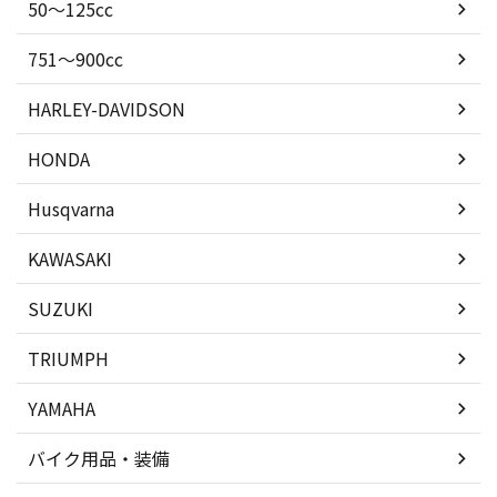
50〜125cc
751〜900cc
HARLEY-DAVIDSON
HONDA
Husqvarna
KAWASAKI
SUZUKI
TRIUMPH
YAMAHA
バイク用品・装備