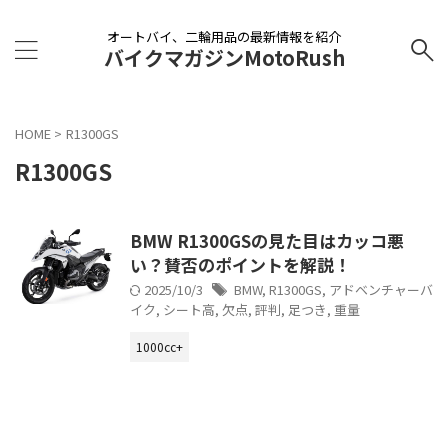
オートバイ、二輪用品の最新情報を紹介
バイクマガジンMotoRush
HOME
>
R1300GS
R1300GS
BMW R1300GSの見た目はカッコ悪
い？賛否のポイントを解説！
2025/10/3
BMW
,
R1300GS
,
アドベンチャーバ
イク
,
シート高
,
欠点
,
評判
,
足つき
,
重量
1000cc+