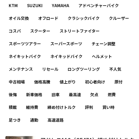
KTM
SUZUKI
YAMAHA
アドベンチャーバイク
オイル交換
オフロード
クラシックバイク
クルーザー
コスパ
スクーター
ストリートファイター
スポーツツアラー
スーパースポーツ
チェーン調整
ネイキットバイク
ネイキッドバイク
ヘルメット
メンテナンス
リセール
ロングツーリング
不人気
中古相場
価格高騰
値上がり
初心者向け
原付
後悔
新車価格
旧車
最高速
欠点
燃費
積載
維持費
締め付けトルク
評判
買い時
足つき
通勤
高速道路