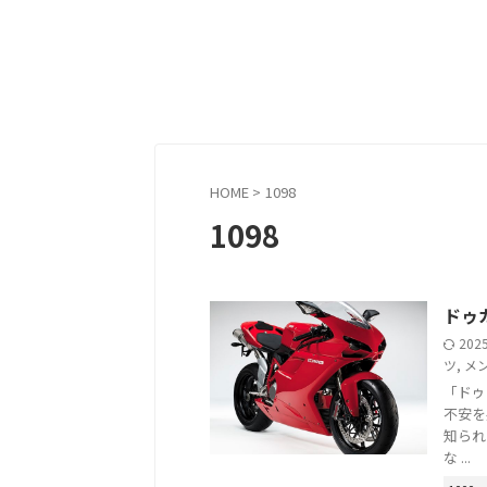
HOME
>
1098
1098
ドゥ
202
ツ
,
メ
「ドゥ
不安を
知られ
な ...