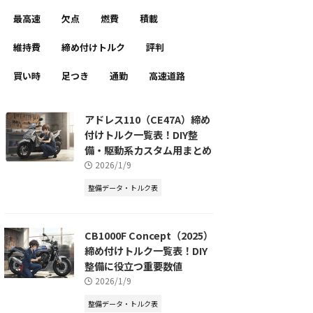
最高速
欠点
燃費
積載
維持費
締め付けトルク
評判
買い時
足つき
通勤
高速道路
アドレス110（CE47A）締め
付けトルク一覧表！DIY整
備・駆動系カスタム用まとめ
2026/1/9
整備データ・トルク表
CB1000F Concept（2025）
締め付けトルク一覧表！DIY
整備に役立つ重要数値
2026/1/9
整備データ・トルク表