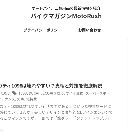
オートバイ、二輪用品の最新情報を紹介
バイクマガジンMotoRush
プライバシーポリシー
お問い合わせ
カティ1098は壊れやすい？真相と対策を徹底解説
5/10/3
1098
,
DUCATI
,
ECU書き換え
,
オイル交換
,
スーパースポー
ンテナンス
,
欠点
,
維持費
カティ1098は壊れやすい」「欠陥がある」といった検索ワードに
感じていませんか？美しいデザインと官能的なLツインエンジンで
るこのマシンですが、一部では「熱ダレ」「クラッチトラブル」