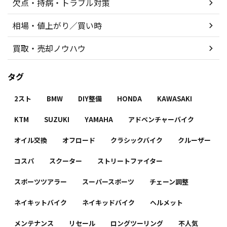
欠点・持病・トラブル対策
相場・値上がり／買い時
買取・売却ノウハウ
タグ
2スト
BMW
DIY整備
HONDA
KAWASAKI
KTM
SUZUKI
YAMAHA
アドベンチャーバイク
オイル交換
オフロード
クラシックバイク
クルーザー
コスパ
スクーター
ストリートファイター
スポーツツアラー
スーパースポーツ
チェーン調整
ネイキットバイク
ネイキッドバイク
ヘルメット
メンテナンス
リセール
ロングツーリング
不人気