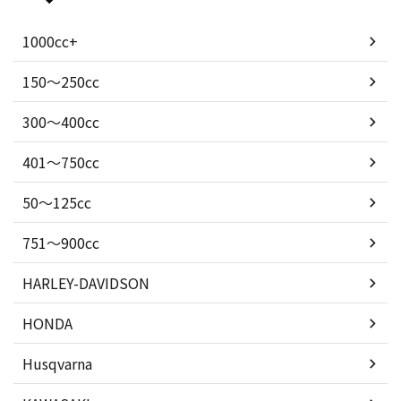
1000cc+
150〜250cc
300〜400cc
401〜750cc
50〜125cc
751〜900cc
HARLEY-DAVIDSON
HONDA
Husqvarna