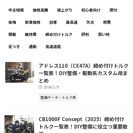
中古相場
価格高騰
値上がり
初心者向け
原付
後悔
新車価格
旧車
最高速
欠点
燃費
積載
維持費
締め付けトルク
評判
買い時
足つき
通勤
高速道路
アドレス110（CE47A）締め付けトルク
一覧表！DIY整備・駆動系カスタム用ま
とめ
2026/1/9
整備データ・トルク表
CB1000F Concept（2025）締め付け
トルク一覧表！DIY整備に役立つ重要数