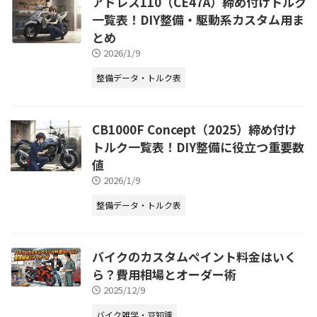
アドレス110（CE47A）締め付けトルク
一覧表！DIY整備・駆動系カスタム用ま
とめ
2026/1/9
整備データ・トルク表
CB1000F Concept（2025）締め付け
トルク一覧表！DIY整備に役立つ重要数
値
2026/1/9
整備データ・トルク表
バイクのカスタムペイント料金はいく
ら？費用相場とオーダー術
2025/12/9
バイク雑学・豆知識