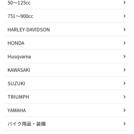
50〜125cc
751〜900cc
HARLEY-DAVIDSON
HONDA
Husqvarna
KAWASAKI
SUZUKI
TRIUMPH
YAMAHA
バイク用品・装備