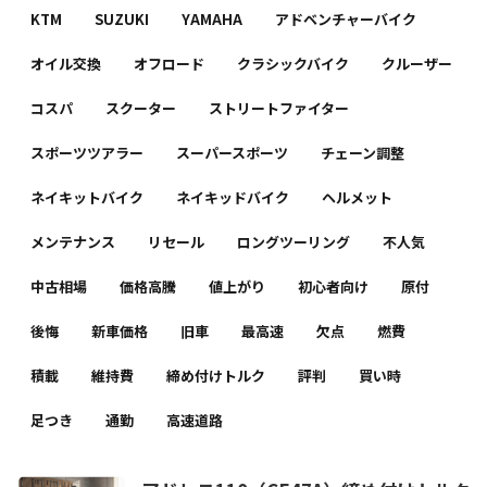
KTM
SUZUKI
YAMAHA
アドベンチャーバイク
オイル交換
オフロード
クラシックバイク
クルーザー
コスパ
スクーター
ストリートファイター
スポーツツアラー
スーパースポーツ
チェーン調整
ネイキットバイク
ネイキッドバイク
ヘルメット
メンテナンス
リセール
ロングツーリング
不人気
中古相場
価格高騰
値上がり
初心者向け
原付
後悔
新車価格
旧車
最高速
欠点
燃費
積載
維持費
締め付けトルク
評判
買い時
足つき
通勤
高速道路